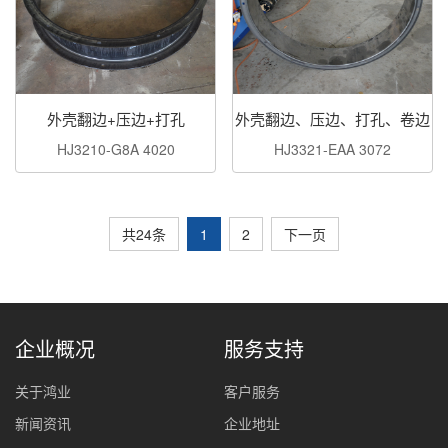
外壳翻边+压边+打孔
外壳翻边、压边、打孔、卷边
HJ3210-G8A 4020
HJ3321-EAA 3072
共24条
1
2
下一页
企业概况
服务支持
关于鸿业
客户服务
新闻资讯
企业地址