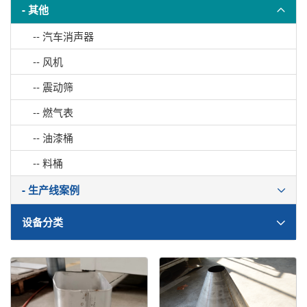
- 其他
-- 汽车消声器
-- 风机
-- 震动筛
-- 燃气表
-- 油漆桶
-- 料桶
- 生产线案例
设备分类