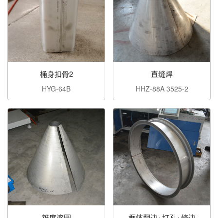
桶身扣骨2
直缝焊
HYG-64B
HHZ-88A 3525-2
锥度滚圆
框体翻边+打孔+修边