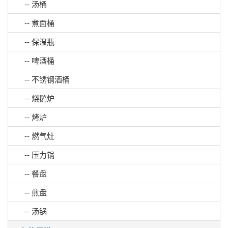
-- 汤桶
-- 煮面桶
-- 保温瓶
-- 啤酒桶
-- 不锈钢酒桶
-- 烧鹅炉
-- 烤炉
-- 燃气灶
-- 压力锅
-- 餐盘
-- 煎盘
-- 汤锅