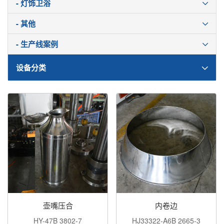
- 灯饰卫浴
- 其他
- 生产线案例
设备分类
壶嘴压合
内卷边
HY-47B 3802-7
HJ33322-A6B 2665-3